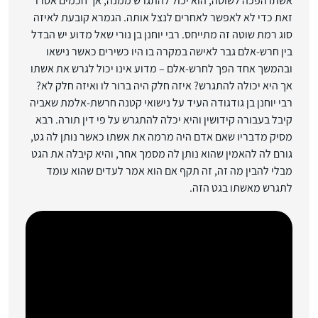
אשתו הפכה לשוטה, הוא יכול להתגרש ממנה, אך חכמים אסרו
זאת כדי לא לאפשר לאחרים לנצל אותה. הגמרא קובעת לאיזה
סוג רמת שוטה זה מתייחס. רבי יוחנן בן נורי שאל מדוע יש הבדל
בין חרש-אלם גבר לאישה במקרה בו היו כשירים כאשר נישאו
ובהמשך אחד הפך לחרש-אלם – מדוע אינו יכול לגרש את אשתו
אך היא יכולה להתגרש? איזה חלק היה ברור לו ואיזה חלק לא?
רבי יוחנן בן גודגודה העיד על נישואי קטנה חרשת-אלמת שאביה
קיבל בעבורה קידושין והיא יכלה להתגרש על פי דין תורה. רבא
מסיק מדבריו שאם אדם היה מרמה את אשתו כאשר נותן לה גט,
גורם לה להאמין שהוא נותן לה מסמך אחר, והיא קיבלה את הגט
מבלי להבין מה זה, זה תקף אם הוא אמר לעדים שהוא עומד
לתגרש מאשתו בגט הזה.