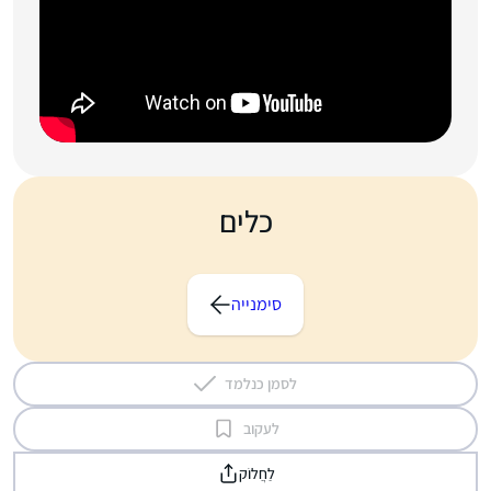
כלים
סימנייה
לסמן כנלמד
לעקוב
לַחֲלוֹק