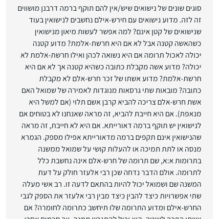
סוגים שונים של נישואים שיש/אין להם תוקף ברמה דרבנן מושווים
זה לזה. מדוע נישואים עם חירש-אילם נחשבים לנישואין בעוד
שנישואים של קטן אינם? למה אפשר לעשות מיאון מנישואין
כשהאשה קטנה אבל לא אם היא חרשת-אלמת? מדוע קטנה
יכולה לאכול תרומה אם היא נשואה לכהן ואילו חרשת-אלמת לא
יכולה? מדוע אשה מקבלת כתובה כשהיא קטנה אך לא אם היא
חרשת-אלמת? מדוע אשתו של זכר חרש-אלם לא מקבלת
כתובה? מובאות שתי גרסאות מנוגדות לאמירה של שמואל האם
אשת חרש-אלם צריכה להביא קרבן אשם תלוי (אם למשל היא
מנאפת). אם היא חייבת להביא, זה מראה שאנחנו לא בטוחים אם
לנישואין יש תוקף ברמה דאורייתא. אם היא לא חייבת, זה מראה
שהנישואין אינם תקפים ברמה מדאורייתא אפילו מספק. הגמרא
מנסה או לתת תמיכה או להעלות קושי על שמואל ממשנה
בתרומות א:א, שם תרומה של חרש-אלם אינה נחשבת כלל
לתרומה. אולם הדבר נדחה שכן רבי אלעזר חולק על דעת
המשנה שם ושמואל יכול להיות בהתאם לדעה זו. רב אשי מעלה
שתי אפשרויות כיצד להבין כיצד מבין רבי אלעזר את הספק לגבי
החרש-אילם ומדוע התרומה שלו תיחשב כתרומה לחומרה? אם