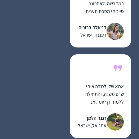
במדרשה. לאחרונה
סיימתי מסכת תענית
בלמידה עצמית ועכשיו
לקראת סיום מסכת
דניאלה ברוכים
מגילה.
רעננה, ישראל
אמא שלי למדה איתי
ש”ס משנה, והתחילה
ללמוד דף יומי. אני
החלטתי שאני רוצה
ללמוד גם. בהתחלה
רננה הלמן
למדתי איתה, אח”כ
עתניאל, ישראל
הצטרפתי ללימוד דף יומי