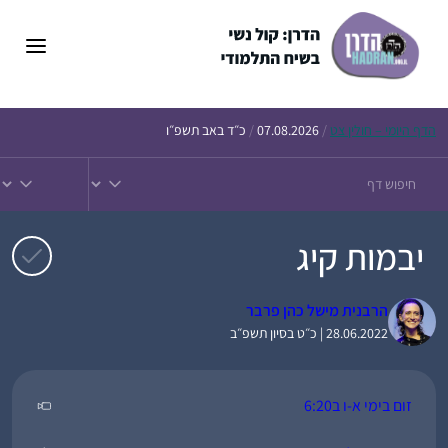
דלג
תוכן
הדף
היומי – חולין צט
/
07.08.2026
/
כ״ד באב תשפ״ו
יבמות קיג
הרבנית מישל כהן פרבר
28.06.2022 | כ״ט בסיון תשפ״ב
זום בימי א-ו ב6:20