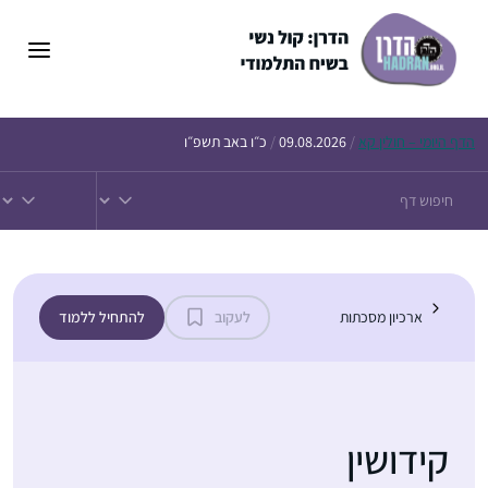
דלג
תוכן
הדף
היומי – חולין קא
/
09.08.2026
/
כ״ו באב תשפ״ו
ארכיון מסכתות
לעקוב
להתחיל ללמוד
קידושין