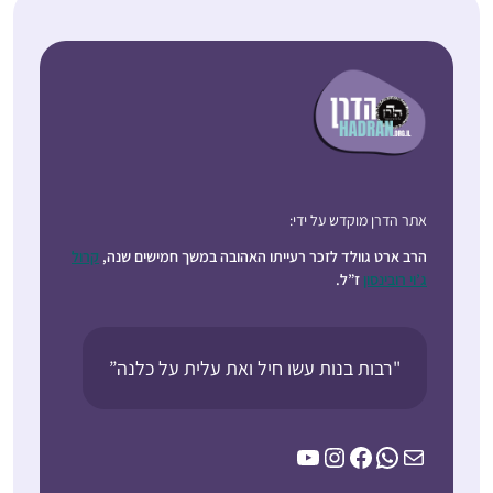
אתר הדרן מוקדש על ידי:
הרב ארט גוולד לזכר רעייתו האהובה במשך חמישים שנה,
קרול
ג’וי רובינסון
ז”ל.
"רבות בנות עשו חיל ואת עלית על כלנה”
YouTube
Instagram
Facebook
WhatsApp
Mail