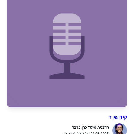
קידושין ח
הרבנית מישל כהן פרבר
21.08.2023 | ד׳ באלול תשפ״ג